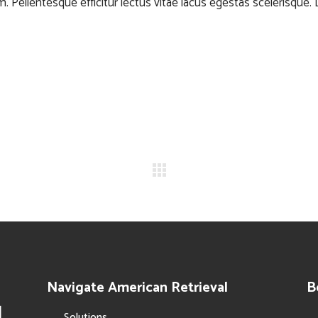
. Pellentesque efficitur lectus vitae lacus egestas scelerisque. 
Navigate American Retrieval
B
Solutions