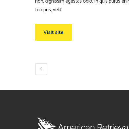
non, dignissim egestas odio. In quis purus enim
tempus, velit.
Visit site