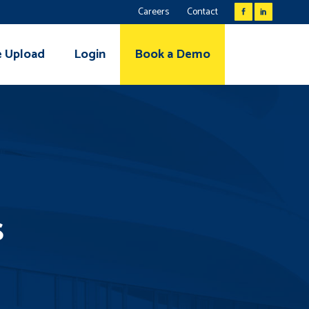
Careers
Contact
e Upload
Login
Book a Demo
s