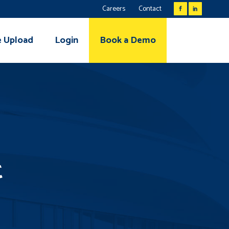
Careers
Contact
e Upload
Login
Book a Demo
t