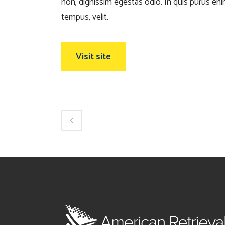
non, dignissim egestas odio. In quis purus enim
tempus, velit.
Visit site